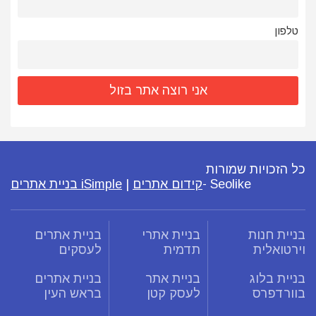
טלפון
כל הזכויות שמורות
Seolike -
קידום אתרים
|
iSimple בניית אתרים
בניית חנות
בניית אתרי
בניית אתרים
וירטואלית
תדמית
לעסקים
בניית בלוג
בניית אתר
בניית אתרים
בוורדפרס
לעסק קטן
בראש העין